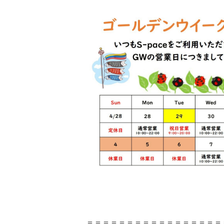
＝＝＝＝＝＝＝＝＝＝＝＝＝＝＝＝＝