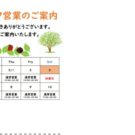
＝＝＝＝＝＝＝＝＝＝＝＝＝