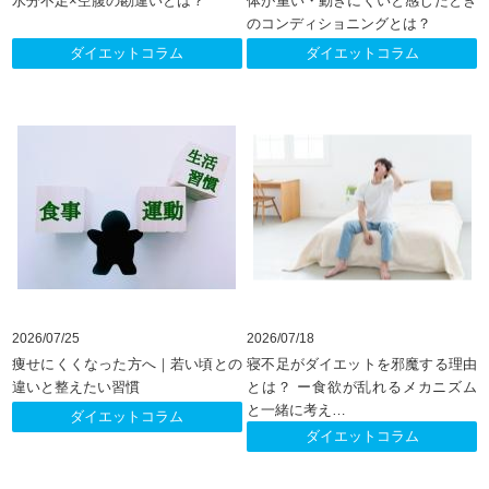
水分不足×空腹の勘違いとは？
体が重い・動きにくいと感じたとき
のコンディショニングとは？
ダイエットコラム
ダイエットコラム
2026/07/25
2026/07/18
痩せにくくなった方へ｜若い頃との
寝不足がダイエットを邪魔する理由
違いと整えたい習慣
とは？ ー食欲が乱れるメカニズム
と一緒に考え
…
ダイエットコラム
ダイエットコラム