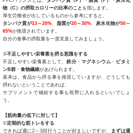
PFCバランスとは、
タンパク質（P）・脂質（F）・炭水化
物（C）の摂取カロリーの比率のこと
を指します。
厚生労働省が出しているものから参考にすると、
タンパク質が
13～20%
、
脂質が
20～30%
、
炭水化物が
50～
65%
が推奨されています。
自分の食事の摂取量を一度見直してみましょう。
②
不足しやすい栄養素を摂る意識をする
不足しやすい栄養素として、
鉄分
・
マグネシウム
・
ビタミ
ンB群
・
食物繊維
があげられます。
基本は、食品から摂る事を推奨していますが、どうしても
摂れないということであれば、
サプリメントで補給する事も視野に入れるといいでしょ
う。
【筋肉量の低下に対して】
①
定期的な筋トレをする
できれば週に2～3回行うことが好ましいですが、
まずは週