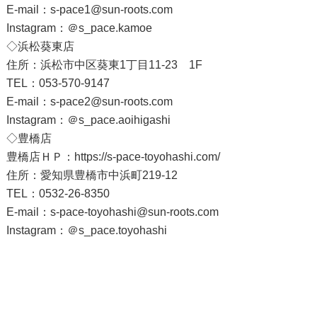
E-mail：s-pace1@sun-roots.com
Instagram：
＠s_pace.kamoe
◇浜松葵東店
住所：浜松市中区葵東1丁目11-23 1F
TEL：053-570-9147
E-mail：s-pace2@sun-roots.com
Instagram：
＠s_pace.aoihigashi
◇豊橋店
豊橋店ＨＰ：
https://s-pace-toyohashi.com/
住所：愛知県豊橋市中浜町219-12
TEL：0532-26-8350
E-mail：
s-pace-toyohashi@sun-roots.com
Instagram：
＠s_pace.toyohashi