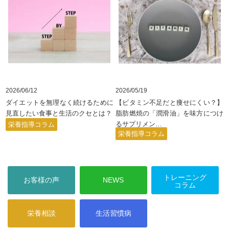
2026/06/12
2026/05/19
ダイエットを無理なく続けるために
【ビタミン不足だと痩せにくい？】
見直したい食事と生活のクセとは？
脂肪燃焼の「潤滑油」を味方につけ
るサプリメン
…
栄養指導コラム
栄養指導コラム
トレーニング
お客様の声
NEWS
コラム
栄養相談
生活習慣病