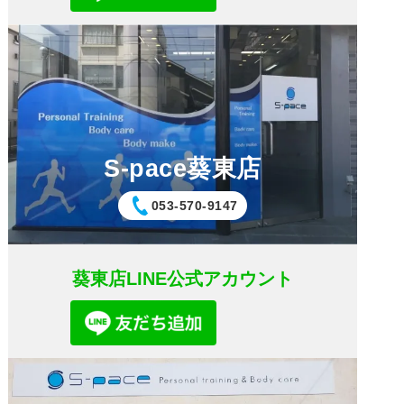
S-pace葵東店
053-570-9147
葵東店LINE公式アカウント