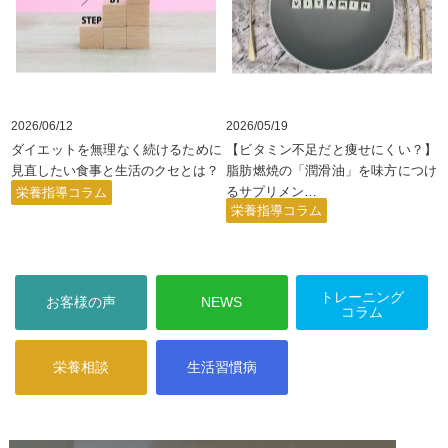
2026/06/12
2026/05/19
ダイエットを無理なく続けるために
【ビタミン不足だと痩せにくい？】
見直したい食事と生活のクセとは？
脂肪燃焼の「潤滑油」を味方につけ
るサプリメン
…
栄養指導コラム
栄養指導コラム
トレーニング
お客様の声
NEWS
コラム
栄養相談
生活習慣病
コラム
コラム