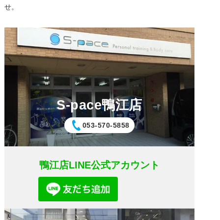
せ。
S-pace鴨江店
053-570-5858
鴨江店LINE公式アカウント